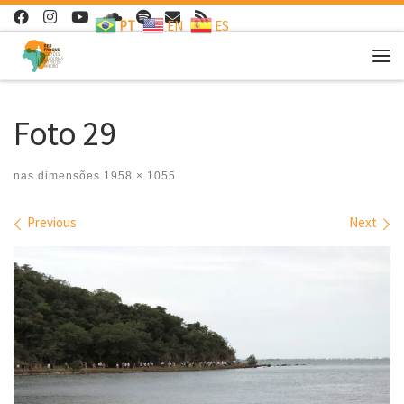
PT
EN
ES
Skip to content
Me
Foto 29
nas dimensões
1958 × 1055
Images navigation
Previous
Next