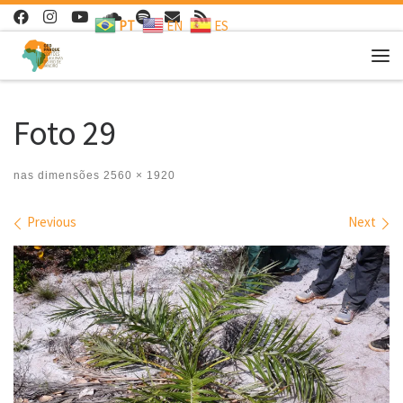
PT
EN
ES
Skip to content
Me
Foto 29
nas dimensões
2560 × 1920
Images navigation
Previous
Next