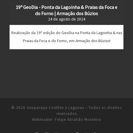
19º GeoDia - Ponta da Lagoinha & Praias da Foca e
do Forno | Armação dos Búzios
24 de agosto de 2024
Realização da 19ª edição do GeoDia na Ponta da Lagoinha & nas
Praias da Foca e do Forno, em Armação dos Búzios!
© 2026
Geoparque Costões e Lagunas
– Todos os direitos
reservados
Webmaster:
Felipe Abrahão Monteiro