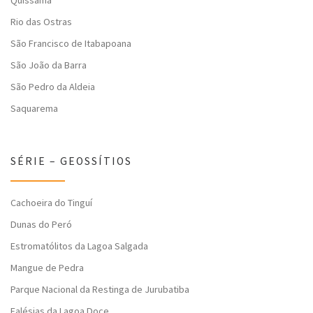
Quissamã
Rio das Ostras
São Francisco de Itabapoana
São João da Barra
São Pedro da Aldeia
Saquarema
SÉRIE – GEOSSÍTIOS
Cachoeira do Tinguí
Dunas do Peró
Estromatólitos da Lagoa Salgada
Mangue de Pedra
Parque Nacional da Restinga de Jurubatiba
Falésias da Lagoa Doce