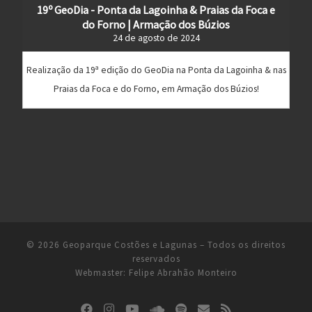
19º GeoDia - Ponta da Lagoinha & Praias da Foca e
do Forno | Armação dos Búzios
24 de agosto de 2024
Realização da 19ª edição do GeoDia na Ponta da Lagoinha & nas
Praias da Foca e do Forno, em Armação dos Búzios!
© 2026
Geoparque Costões e Lagunas
– Todos os direitos
reservados
Webmaster:
Felipe Abrahão Monteiro