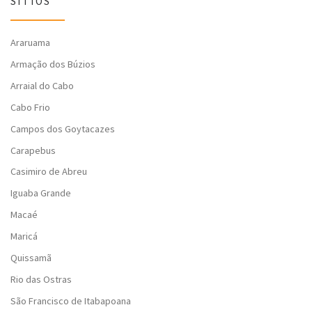
SÍTIOS
Araruama
Armação dos Búzios
Arraial do Cabo
Cabo Frio
Campos dos Goytacazes
Carapebus
Casimiro de Abreu
Iguaba Grande
Macaé
Maricá
Quissamã
Rio das Ostras
São Francisco de Itabapoana