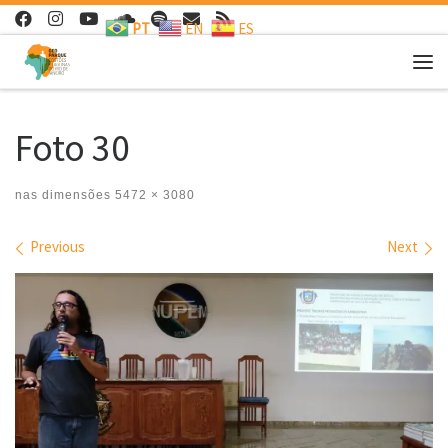
PT
EN
ES
Skip to content
Me
Foto 30
nas dimensões
5472 × 3080
Images navigation
Previous
Next