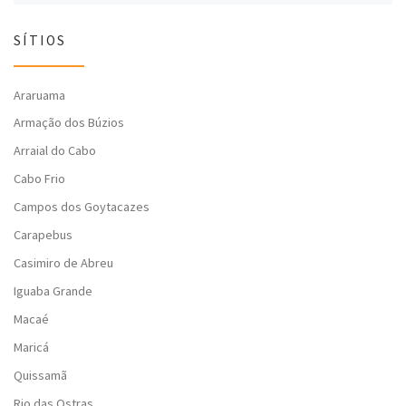
SÍTIOS
Araruama
Armação dos Búzios
Arraial do Cabo
Cabo Frio
Campos dos Goytacazes
Carapebus
Casimiro de Abreu
Iguaba Grande
Macaé
Maricá
Quissamã
Rio das Ostras