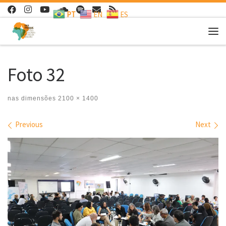
PT
EN
ES
Skip to content
Me
Foto 32
nas dimensões
2100 × 1400
Images navigation
Previous
Next