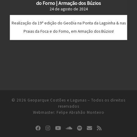
do Forno | Armação dos Búzios
24 de agosto de 2024
Realização da 19ª edição do GeoDia na Ponta da Lagoinha & nas
Praias da Foca e do Forno, em Armação dos Búzios!
© 2026
Geoparque Costões e Lagunas
– Todos os direitos
reservados
Webmaster:
Felipe Abrahão Monteiro