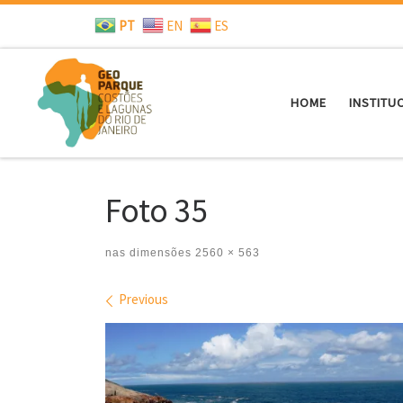
PT
EN
ES
Skip to content
HOME
INSTITU
Foto 35
nas dimensões
2560 × 563
Images navigation
Previous