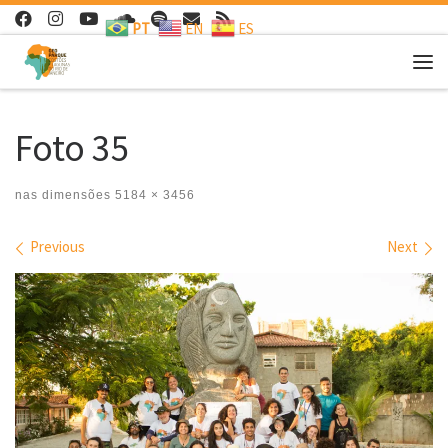
PT
EN
ES
Skip to content
Me
Foto 35
nas dimensões
5184 × 3456
Images navigation
Previous
Next