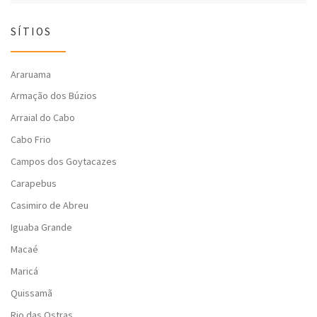
SÍTIOS
Araruama
Armação dos Búzios
Arraial do Cabo
Cabo Frio
Campos dos Goytacazes
Carapebus
Casimiro de Abreu
Iguaba Grande
Macaé
Maricá
Quissamã
Rio das Ostras