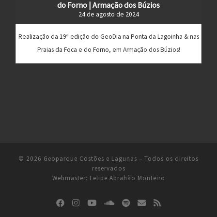
do Forno | Armação dos Búzios
24 de agosto de 2024
Realização da 19ª edição do GeoDia na Ponta da Lagoinha & nas
Praias da Foca e do Forno, em Armação dos Búzios!
© 2026
Geoparque Costões e Lagunas
– Todos os direitos
reservados
Webmaster:
Felipe Abrahão Monteiro