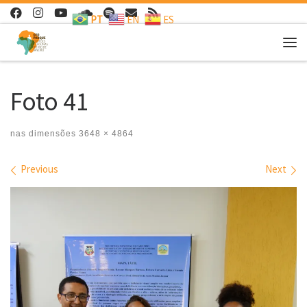
PT
EN
ES
Skip to content
Me
Foto 41
nas dimensões
3648 × 4864
Images navigation
Previous
Next