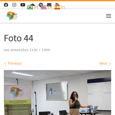
PT
EN
ES
Skip to content
Me
Foto 44
nas dimensões
2100 × 1400
Images navigation
Previous
Next