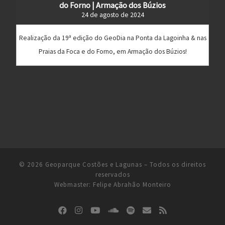
do Forno | Armação dos Búzios
24 de agosto de 2024
Realização da 19ª edição do GeoDia na Ponta da Lagoinha & nas
Praias da Foca e do Forno, em Armação dos Búzios!
© 2026
Geoparque Costões e Lagunas
– Todos os direitos
reservados
Webmaster:
Felipe Abrahão Monteiro