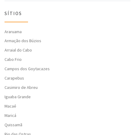
SÍTIOS
Araruama
Armação dos Búzios
Arraial do Cabo
Cabo Frio
Campos dos Goytacazes
Carapebus
Casimiro de Abreu
Iguaba Grande
Macaé
Maricá
Quissamã
Rio das Ostras