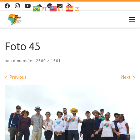
PT
EN
ES
Skip to content
Me
Foto 45
nas dimensões
2560 × 1661
Images navigation
Previous
Next