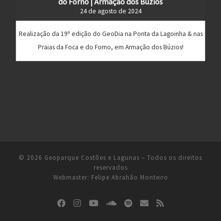
do Forno | Armação dos Búzios
24 de agosto de 2024
Realização da 19ª edição do GeoDia na Ponta da Lagoinha & nas
Praias da Foca e do Forno, em Armação dos Búzios!
© 2026
Geoparque Costões e Lagunas
– Todos os direitos
reservados
Webmaster:
Felipe Abrahão Monteiro