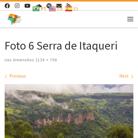
PT
EN
ES
Skip to content
Me
Foto 6 Serra de Itaqueri
nas dimensões
1134 × 756
Images navigation
Previous
Next