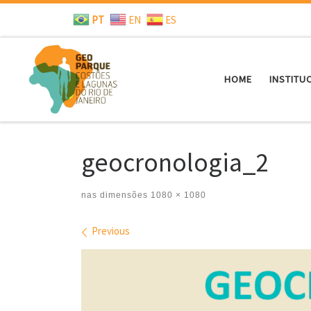
PT
EN
ES
Skip to content
HOME
INSTITU
geocronologia_2
nas dimensões
1080 × 1080
Images navigation
Previous