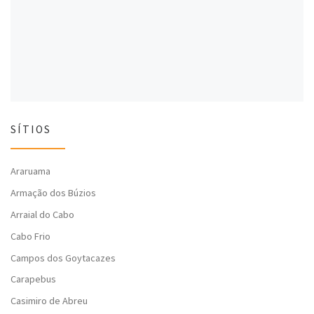
l
a
l
a
)
a
)
)
SÍTIOS
Araruama
Armação dos Búzios
Arraial do Cabo
Cabo Frio
Campos dos Goytacazes
Carapebus
Casimiro de Abreu