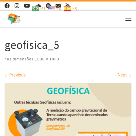
PT
EN
ES
Skip to content
Me
geofisica_5
nas dimensões
1080 × 1080
Images navigation
Previous
Next