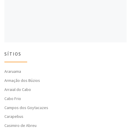
l
a
l
a
)
a
)
)
SÍTIOS
Araruama
Armação dos Búzios
Arraial do Cabo
Cabo Frio
Campos dos Goytacazes
Carapebus
Casimiro de Abreu