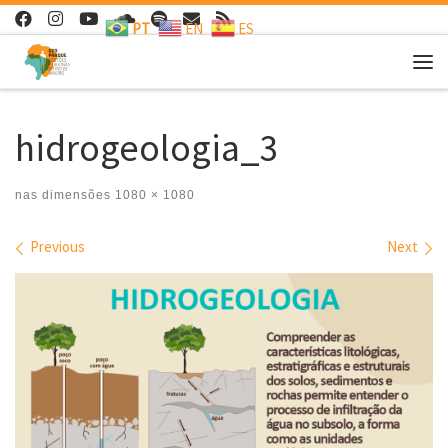
PT
EN
ES
Skip to content
Me
hidrogeologia_3
nas dimensões
1080 × 1080
Images navigation
Previous
Next