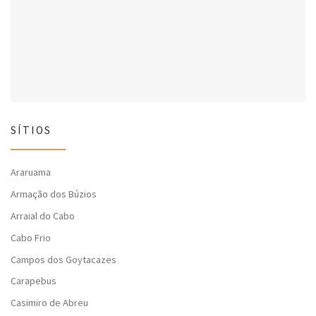
l
a
l
a
)
a
)
)
SÍTIOS
Araruama
Armação dos Búzios
Arraial do Cabo
Cabo Frio
Campos dos Goytacazes
Carapebus
Casimiro de Abreu