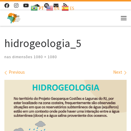
PT
EN
ES
Skip to content
Me
hidrogeologia_5
nas dimensões
1080 × 1080
Images navigation
Previous
Next