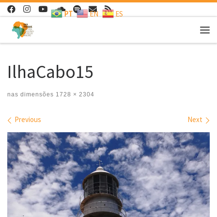
PT
EN
ES
Skip to content
Me
IlhaCabo15
nas dimensões
1728 × 2304
Images navigation
Previous
Next