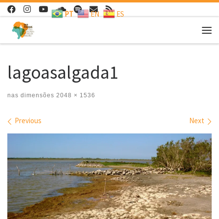
PT
EN
ES
Skip to content
Me
lagoasalgada1
nas dimensões
2048 × 1536
Images navigation
Previous
Next