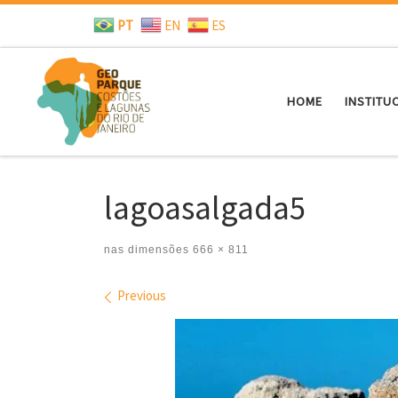
PT
EN
ES
Skip to content
HOME
INSTITU
lagoasalgada5
nas dimensões
666 × 811
Images navigation
Previous