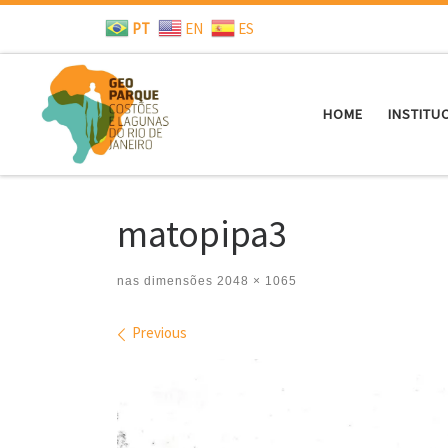
PT
EN
ES
Skip to content
HOME
INSTITU
matopipa3
nas dimensões
2048 × 1065
Images navigation
Previous