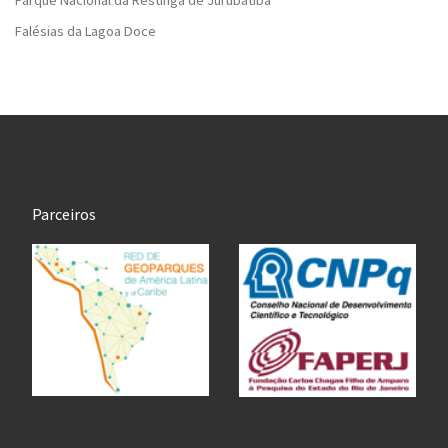
Parque Nacional da Restinga de Jurubatiba
Falésias da Lagoa Doce
Parceiros