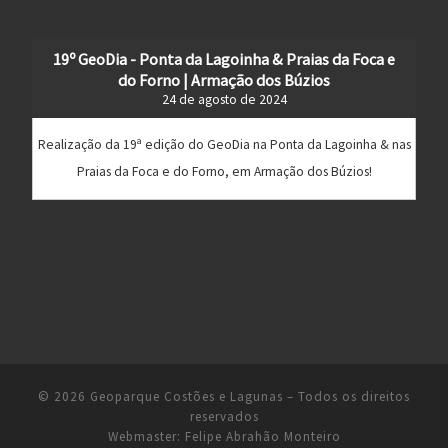
19º GeoDia - Ponta da Lagoinha & Praias da Foca e
do Forno | Armação dos Búzios
24 de agosto de 2024
Realização da 19ª edição do GeoDia na Ponta da Lagoinha & nas
Praias da Foca e do Forno, em Armação dos Búzios!
© 2026
Geoparque Costões e Lagunas
– Todos os direitos
reservados
Webmaster:
Felipe Abrahão Monteiro