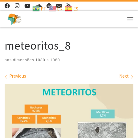
PT
EN
ES
Skip to content
Me
meteoritos_8
nas dimensões
1080 × 1080
Images navigation
Previous
Next