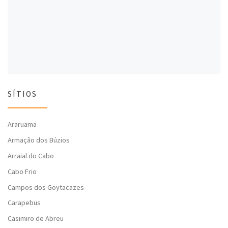
l
a
l
a
)
a
)
)
SÍTIOS
Araruama
Armação dos Búzios
Arraial do Cabo
Cabo Frio
Campos dos Goytacazes
Carapebus
Casimiro de Abreu