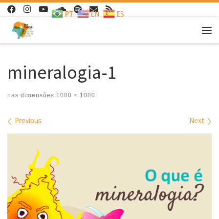
PT
EN
ES
Skip to content
Me
mineralogia-1
nas dimensões
1080 × 1080
Images navigation
Previous
Next