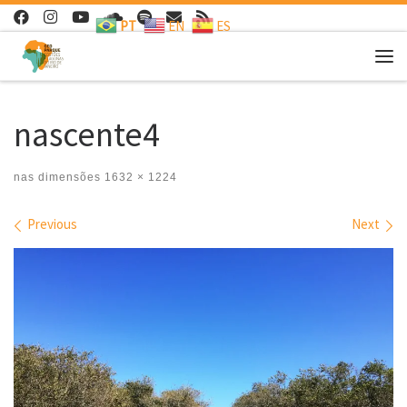
PT
EN
ES
Skip to content
Me
nascente4
nas dimensões
1632 × 1224
Images navigation
Previous
Next