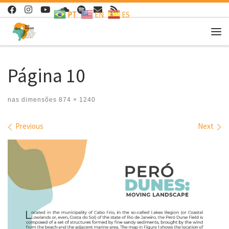
PT
EN
ES
Skip to content
Me
Página 10
nas dimensões
874 × 1240
Images navigation
Previous
Next