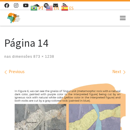
PT
EN
ES
Skip to content
Me
Página 14
nas dimensões
873 × 1238
Images navigation
Previous
Next