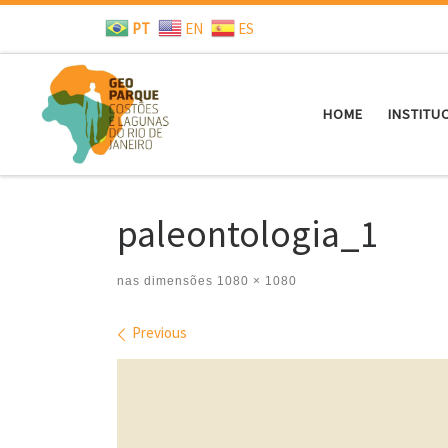
PT
EN
ES
Skip to content
HOME
INSTITU
paleontologia_1
nas dimensões
1080 × 1080
Images navigation
Previous