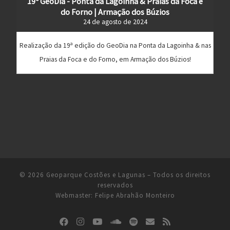
19º GeoDia - Ponta da Lagoinha & Praias da Foca e
do Forno | Armação dos Búzios
24 de agosto de 2024
Realização da 19ª edição do GeoDia na Ponta da Lagoinha & nas
Praias da Foca e do Forno, em Armação dos Búzios!
© 2026
Geoparque Costões e Lagunas
– Todos os direitos
reservados
Webmaster:
Felipe Abrahão Monteiro