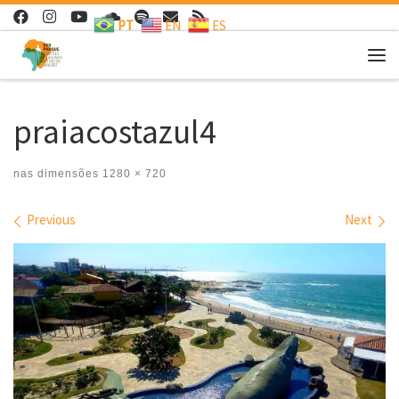
PT
EN
ES
Skip to content
Me
praiacostazul4
nas dimensões
1280 × 720
Images navigation
Previous
Next