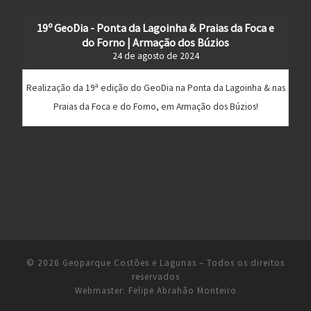
19º GeoDia - Ponta da Lagoinha & Praias da Foca e
do Forno | Armação dos Búzios
24 de agosto de 2024
Realização da 19ª edição do GeoDia na Ponta da Lagoinha & nas
Praias da Foca e do Forno, em Armação dos Búzios!
© 2026
Geoparque Costões e Lagunas
– Todos os direitos
reservados
Webmaster:
Felipe Abrahão Monteiro