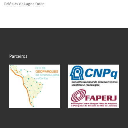
Falésias da Lagoa Doce
Parceiros