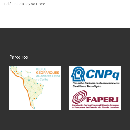
Falésias da Lagoa Doce
Parceiros