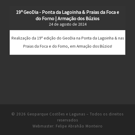
19º GeoDia - Ponta da Lagoinha & Praias da Foca e
do Forno | Armação dos Búzios
24 de agosto de 2024
Realização da 19ª edição do GeoDia na Ponta da Lagoinha & nas
Praias da Foca e do Forno, em Armação dos Búzios!
© 2026
Geoparque Costões e Lagunas
– Todos os direitos
reservados
Webmaster:
Felipe Abrahão Monteiro