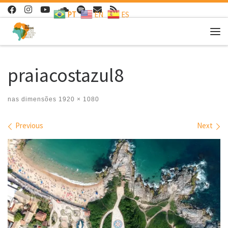
PT
EN
ES
Skip to content
Me
praiacostazul8
nas dimensões
1920 × 1080
Images navigation
Previous
Next