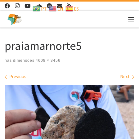
PT
EN
ES
Skip to content
Me
praiamarnorte5
nas dimensões
4608 × 3456
Images navigation
Previous
Next