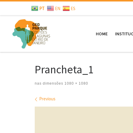
PT
EN
ES
Skip to content
HOME
INSTITU
Prancheta_1
nas dimensões
1080 × 1080
Images navigation
Previous