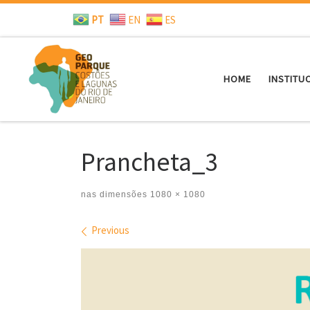
PT
EN
ES
Skip to content
HOME
INSTITU
Prancheta_3
nas dimensões
1080 × 1080
Images navigation
Previous