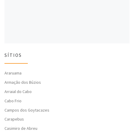
l
a
l
a
)
a
)
)
SÍTIOS
Araruama
Armação dos Búzios
Arraial do Cabo
Cabo Frio
Campos dos Goytacazes
Carapebus
Casimiro de Abreu