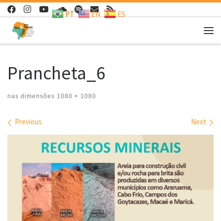
PT
EN
ES
Skip to content
Me
Prancheta_6
nas dimensões
1080 × 1080
Images navigation
Previous
Next