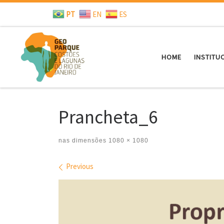
PT
EN
ES
Skip to content
HOME
INSTITU
Prancheta_6
nas dimensões
1080 × 1080
Images navigation
Previous