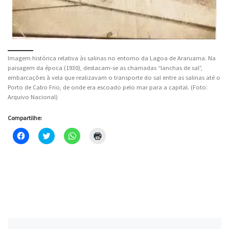
Imagem histórica relativa às salinas no entorno da Lagoa de Araruama. Na
paisagem da época (1930), destacam-se as chamadas “lanchas de sal”,
embarcações à vela que realizavam o transporte do sal entre as salinas até o
Porto de Cabo Frio, de onde era escoado pelo mar para a capital. (Foto:
Arquivo Nacional)
Compartilhe:
C
C
C
C
l
l
l
l
i
i
i
i
q
q
q
q
u
u
u
u
e
e
e
e
p
p
p
p
a
a
a
a
r
r
r
r
a
a
a
a
c
c
c
i
o
o
o
m
m
m
m
p
p
p
p
r
a
a
a
i