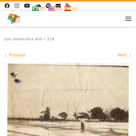
PT
EN
ES
Skip to content
Me
nas dimensões
400 × 318
Images navigation
Previous
Next