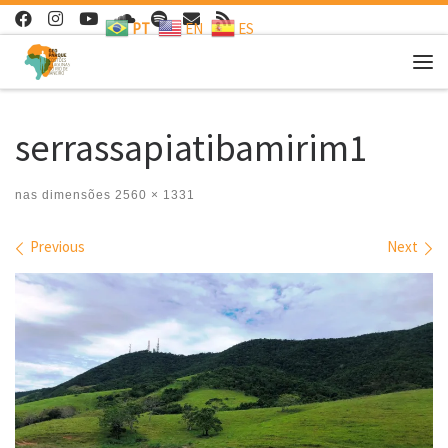
PT
EN
ES
Skip to content
Me
serrassapiatibamirim1
nas dimensões
2560 × 1331
Images navigation
Previous
Next