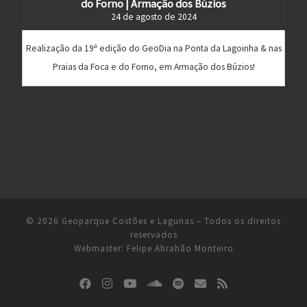
do Forno | Armação dos Búzios
24 de agosto de 2024
Realização da 19ª edição do GeoDia na Ponta da Lagoinha & nas
Praias da Foca e do Forno, em Armação dos Búzios!
© 2026
Geoparque Costões e Lagunas
– Todos os direitos
reservados
Webmaster:
Felipe Abrahão Monteiro