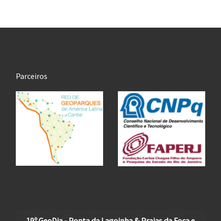
Parceiros
19º GeoDia - Ponta da Lagoinha & Praias da Foca e