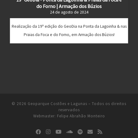
do Forno | Armação dos Búzios
24 de agosto de 2024
Realização da 19ª edição do GeoDia na Ponta da Lagoinha & nas
Praias da Foca e do Forno, em Armação dos Búzios!
© 2026
Geoparque Costões e Lagunas
– Todos os direitos
reservados
Webmaster:
Felipe Abrahão Monteiro