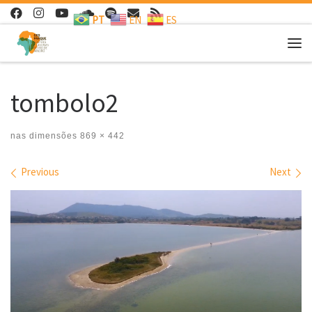
PT
EN
ES
Skip to content
Me
tombolo2
nas dimensões
869 × 442
Images navigation
Previous
Next