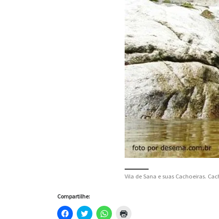
Vila de Sana e suas Cachoeiras. Cac
Compartilhe:
C
C
C
C
l
l
l
l