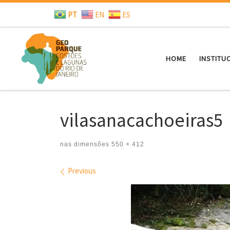
PT
EN
ES
Skip to content
HOME
INSTITU
vilasanacachoeiras5
nas dimensões
550 × 412
Images navigation
Previous