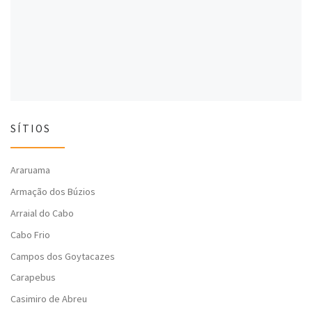
l
a
l
a
)
a
)
)
SÍTIOS
Araruama
Armação dos Búzios
Arraial do Cabo
Cabo Frio
Campos dos Goytacazes
Carapebus
Casimiro de Abreu