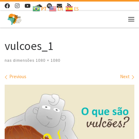
PT
EN
ES
Skip to content
Me
vulcoes_1
nas dimensões
1080 × 1080
Images navigation
Previous
Next