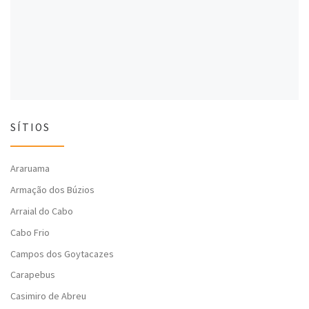
l
a
l
a
)
a
)
)
SÍTIOS
Araruama
Armação dos Búzios
Arraial do Cabo
Cabo Frio
Campos dos Goytacazes
Carapebus
Casimiro de Abreu