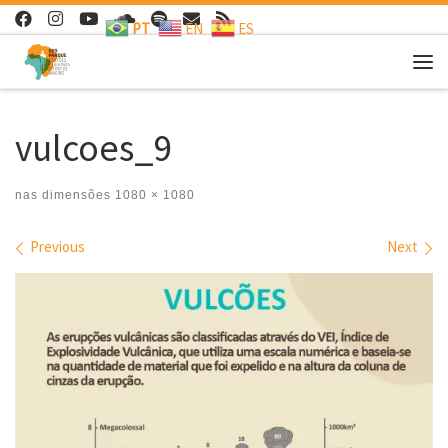
PT
EN
ES
Skip to content
Me
vulcoes_9
nas dimensões
1080 × 1080
Images navigation
Previous
Next