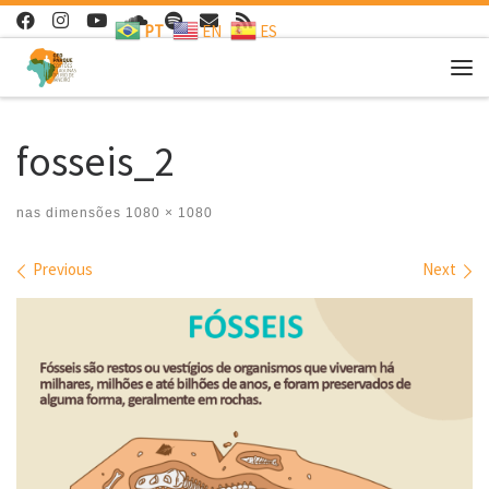
PT
EN
ES
Skip to content
Me
fosseis_2
nas dimensões
1080 × 1080
Images navigation
Previous
Next