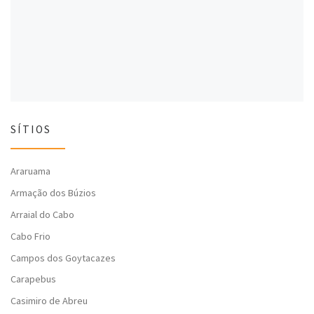
l
a
l
a
)
a
)
)
SÍTIOS
Araruama
Armação dos Búzios
Arraial do Cabo
Cabo Frio
Campos dos Goytacazes
Carapebus
Casimiro de Abreu