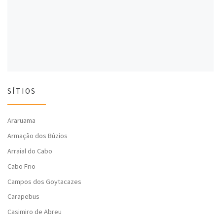
l
a
l
a
)
a
)
)
SÍTIOS
Araruama
Armação dos Búzios
Arraial do Cabo
Cabo Frio
Campos dos Goytacazes
Carapebus
Casimiro de Abreu