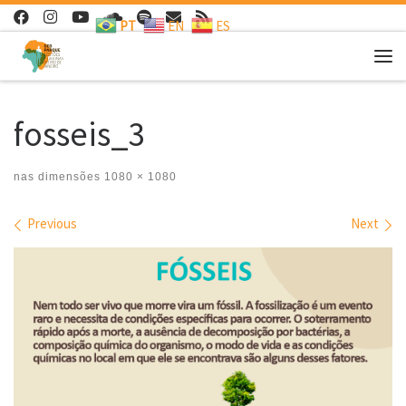
PT
EN
ES
Skip to content
Me
fosseis_3
nas dimensões
1080 × 1080
Images navigation
Previous
Next