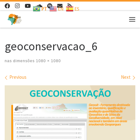
PT
EN
ES
Skip to content
Me
geoconservacao_6
nas dimensões
1080 × 1080
Images navigation
Previous
Next