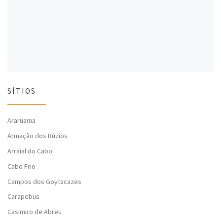
l
a
l
a
)
a
)
)
SÍTIOS
Araruama
Armação dos Búzios
Arraial do Cabo
Cabo Frio
Campos dos Goytacazes
Carapebus
Casimiro de Abreu