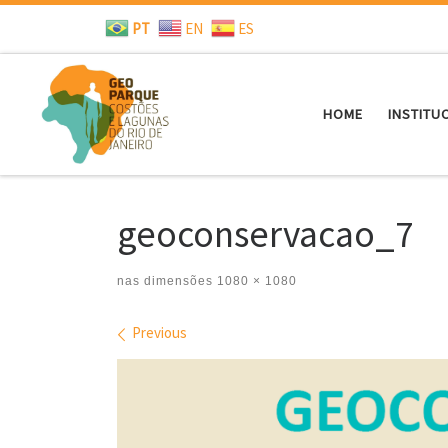
PT
EN
ES
Skip to content
HOME
INSTITU
geoconservacao_7
nas dimensões
1080 × 1080
Images navigation
Previous