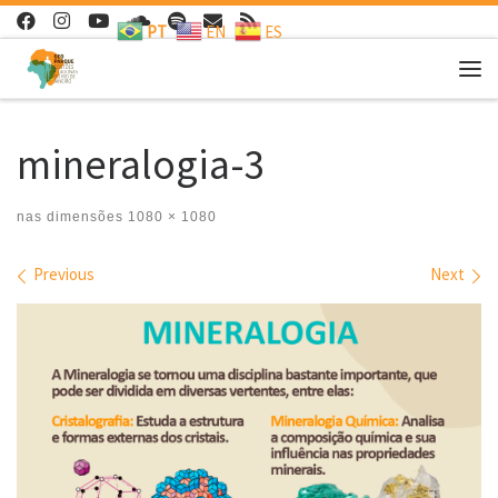
PT
EN
ES
Skip to content
Me
mineralogia-3
nas dimensões
1080 × 1080
Images navigation
Previous
Next