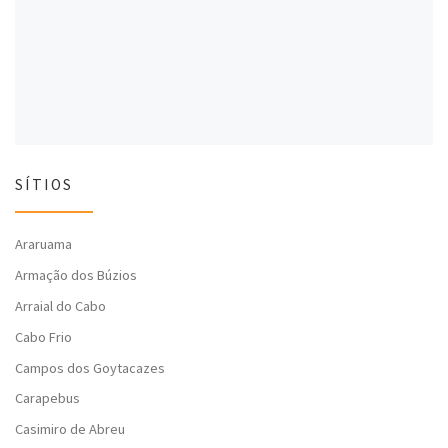
l
a
l
a
)
a
)
)
SÍTIOS
Araruama
Armação dos Búzios
Arraial do Cabo
Cabo Frio
Campos dos Goytacazes
Carapebus
Casimiro de Abreu