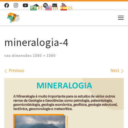
PT
EN
ES
Skip to content
Me
mineralogia-4
nas dimensões
1080 × 1080
Images navigation
Previous
Next