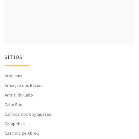
l
a
l
a
)
a
)
)
SÍTIOS
Araruama
Armação dos Búzios
Arraial do Cabo
Cabo Frio
Campos dos Goytacazes
Carapebus
Casimiro de Abreu