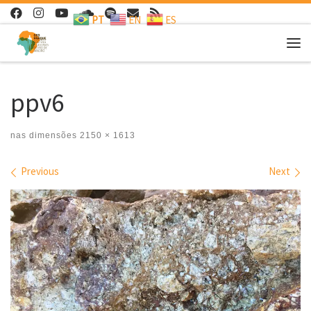
PT
EN
ES
Skip to content
Me
ppv6
nas dimensões
2150 × 1613
Images navigation
Previous
Next