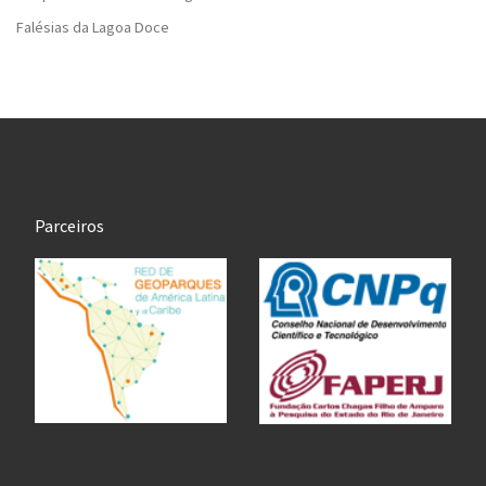
Falésias da Lagoa Doce
Parceiros