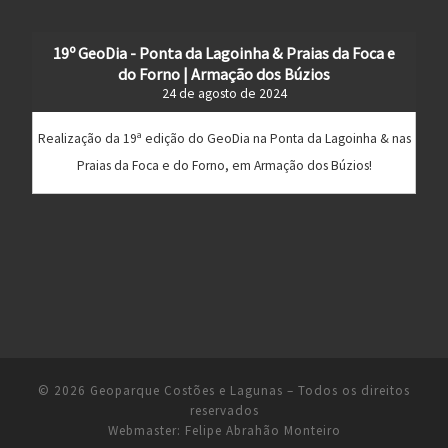
19º GeoDia - Ponta da Lagoinha & Praias da Foca e
do Forno | Armação dos Búzios
24 de agosto de 2024
Realização da 19ª edição do GeoDia na Ponta da Lagoinha & nas
Praias da Foca e do Forno, em Armação dos Búzios!
© 2026
Geoparque Costões e Lagunas
– Todos os direitos
reservados
Webmaster:
Felipe Abrahão Monteiro