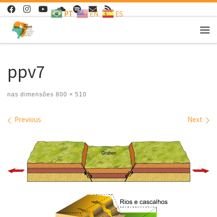
PT
EN
ES
Skip to content
Me
ppv7
nas dimensões
800 × 510
Images navigation
Previous
Next