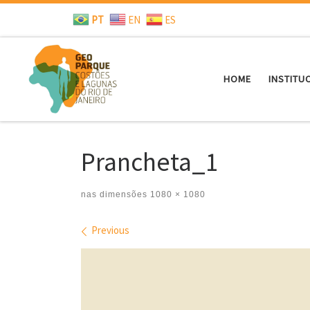
PT
EN
ES
Skip to content
HOME
INSTITU
Prancheta_1
nas dimensões
1080 × 1080
Images navigation
Previous