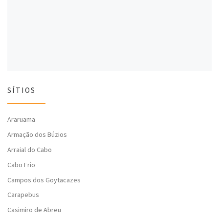
l
a
l
a
)
a
)
)
SÍTIOS
Araruama
Armação dos Búzios
Arraial do Cabo
Cabo Frio
Campos dos Goytacazes
Carapebus
Casimiro de Abreu